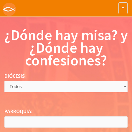
¿Dónde hay misa? y
¿Dónde hay
confesiones?
DIÓCESIS
PARROQUIA: