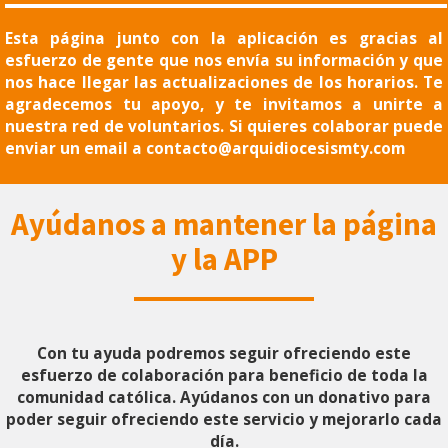
Esta página junto con la aplicación es gracias al
esfuerzo de gente que nos envía su información y que
nos hace llegar las actualizaciones de los horarios. Te
agradecemos tu apoyo, y te invitamos a unirte a
nuestra red de voluntarios. Si quieres colaborar puede
enviar un email a
contacto@arquidiocesismty.com
Ayúdanos a mantener la página
y la APP
Con tu ayuda podremos seguir ofreciendo este
esfuerzo de colaboración para beneficio de toda la
comunidad católica. Ayúdanos con un donativo para
poder seguir ofreciendo este servicio y mejorarlo cada
día.